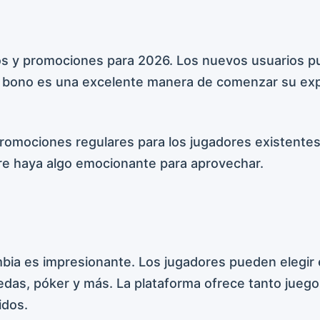
os y promociones para 2026. Los nuevos usuarios p
e bono es una excelente manera de comenzar su exp
omociones regulares para los jugadores existentes
e haya algo emocionante para aprovechar.
bia es impresionante. Los jugadores pueden elegir 
edas, póker y más. La plataforma ofrece tanto jueg
idos.