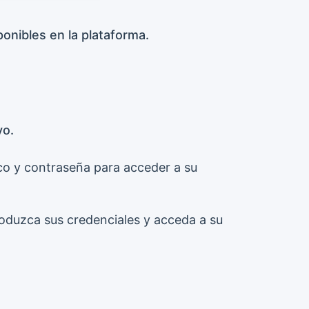
onibles en la plataforma.
vo.
nico y contraseña para acceder a su
troduzca sus credenciales y acceda a su