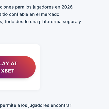
ciones para los jugadores en 2026.
sitio confiable en el mercado
ás, todo desde una plataforma segura y
LAY AT
1XBET
 permite a los jugadores encontrar