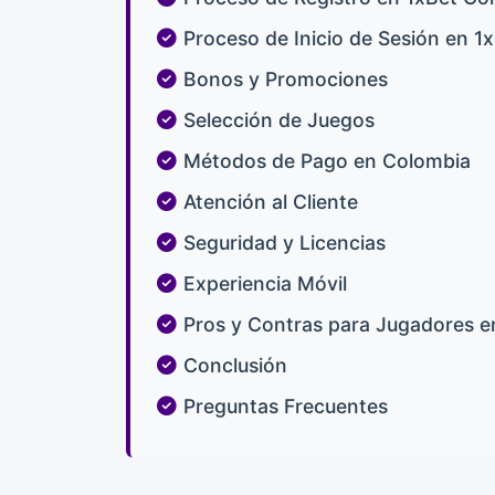
Proceso de Inicio de Sesión en 1
Bonos y Promociones
Selección de Juegos
Métodos de Pago en Colombia
Atención al Cliente
Seguridad y Licencias
Experiencia Móvil
Pros y Contras para Jugadores 
Conclusión
Preguntas Frecuentes