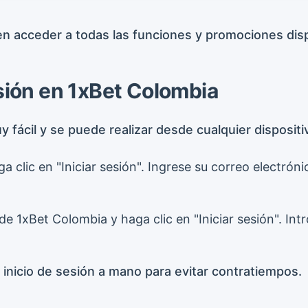
en acceder a todas las funciones y promociones disp
sión en 1xBet Colombia
 fácil y se puede realizar desde cualquier dispositi
aga clic en "Iniciar sesión". Ingrese su correo electró
 de 1xBet Colombia y haga clic en "Iniciar sesión". In
inicio de sesión a mano para evitar contratiempos.