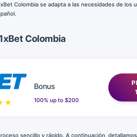
xBet Colombia se adapta a las necesidades de los u
pañol.
 1xBet Colombia
P
Bonus
100% up to $200
★★
roceso sencillo y rápido. A continuación, detallamo