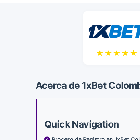
★★★★★
Acerca de 1xBet Colom
Quick Navigation
Proceso de Registro en 1xBet Co